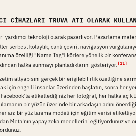
CI CIHAZLARI TRUVA ATI OLARAK KULLA
ri yardımcı teknoloji olarak pazarlıyor. Pazarlama mater
ller serbest kolaylık, canlı çeviri, navigasyon vurgulanıy
tanıma özelliği "Name Tag"i körlere yönelik bir konferan
[11]
dından halka sunmayı planladıklarını gösteriyor.
zetim altyapısını gerçek bir erişilebilirlik özelliğine sarm
ak için engelli insanlar üzerinden başlatın, sonra her ye
Facebook'ta etiketlediğiniz her fotoğraf, her halka açık
ulamanın bir yüzün üzerinde bir arkadaşın adını önerdiği
her an: bir yüz tanıma modeli için eğitim verisi etiketliy
an Meta'nın yapay zeka modellerini eğitiyordunuz ve on
yordunuz.