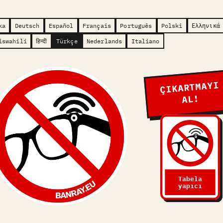
ka
Deutsch
Español
Français
Português
Polski
Ελληνικά
iswahili
हिन्दी
Türkçe
Nederlands
Italiano
ÇIKARTMAYI
AL!
Tabela
yapıcı