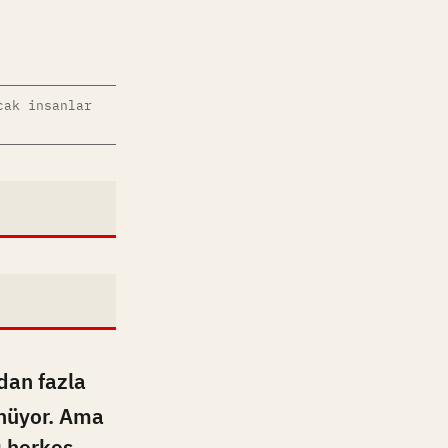
cak insanlar
dan fazla
ünüyor. Ama
ı herkes