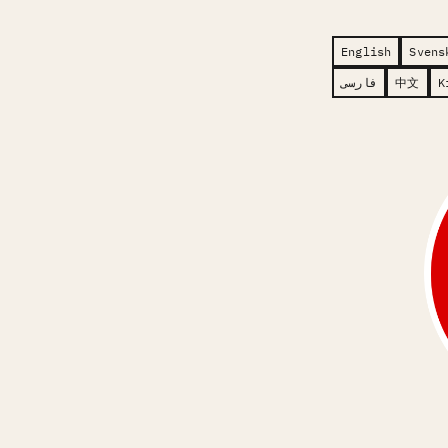
English
Svens
فارسی
中文
K