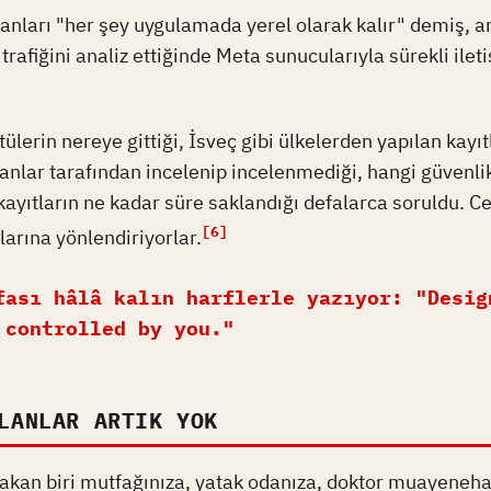
anları "her şey uygulamada yerel olarak kalır" demiş, 
 trafiğini analiz ettiğinde Meta sunucularıyla sürekli ile
ülerin nereye gittiği, İsveç gibi ülkelerden yapılan kayıt
şanlar tarafından incelenip incelenmediği, hangi güvenli
ayıtların ne kadar süre saklandığı defalarca soruldu. C
[6]
kalarına yönlendiriyorlar.
fası hâlâ kalın harflerle yazıyor: "Desig
 controlled by you."
LANLAR ARTIK YOK
takan biri mutfağınıza, yatak odanıza, doktor muayeneh