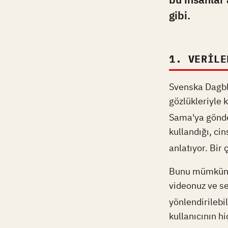
gibi.
1. VERILE
Svenska Dagbl
gözlükleriyle 
Sama'ya gönder
kullandığı, cins
anlatıyor. Bir 
Bunu mümkün kı
videonuz ve se
yönlendirilebil
kullanıcının hi