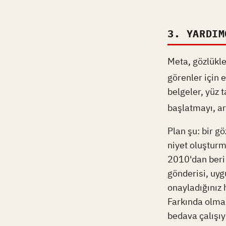
3. YARDIM
Meta, gözlükle
görenler için e
belgeler, yüz 
başlatmayı, ar
Plan şu: bir gö
niyet oluşturm
2010'dan beri 
gönderisi, uyg
onayladığınız 
Farkında olmad
bedava çalışı