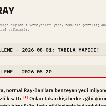
RAY
veççe dışındaki versiyonları yapay zeka ile çevrilmiş an
trol edilmiştir.
LLEME — 2026-08-01: TABELA YAPICI!
LLEME — 2026-05-20
a, normal Ray-Ban'lara benzeyen yedi milyon
lük sattı.
Onları takan kişi herkes gibi gör
[1]
artık birer ürün, tıpkı etkileşimde bulunduklar