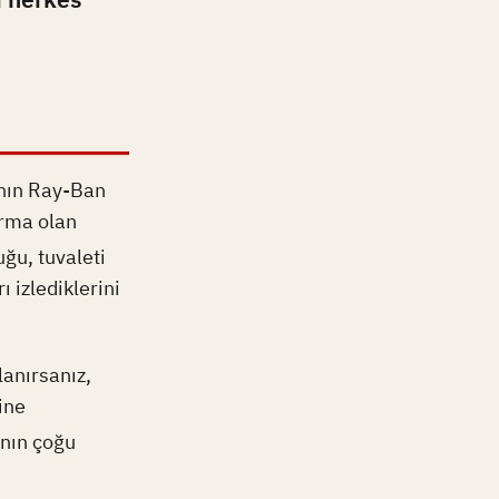
'nın Ray-Ban
irma olan
ğu, tuvaleti
rı izlediklerini
lanırsanız,
ine
ının çoğu