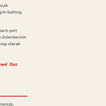
ancak
tişim bulmuş.
ların yurt
k önlemlerinin
evap olarak
ned for
anenize,