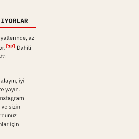
NIYORLAR
yallerinde, az
[10]
or.
Dahili
sta
alayın, iyi
re yayın.
 Instagram
 ve sizin
ordunuz.
lar için