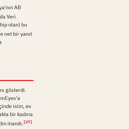
nya'nın AB
da Veri
hip olan) bu
 net bir yanıt
a
nı gösterdi.
PimEyes'a
çinde isim, ev
akta bir kadına
[27]
dın inandı.