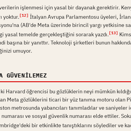
verilerin işlenmesi için yasal bir dayanak gerektirir. Ke
[12]
rı yoktur.
İtalyan Avrupa Parlamentosu üyeleri, İrlan
nu'na (AB'de Meta üzerinde birincil yargı yetkisine sa
[13]
i yasal temelde gerçekleştiğini sorarak yazdı.
Kimse
di başına bir yanıttır. Teknoloji şirketleri bunun hakkınd
inizi umuyor.
A GÜVENILEMEZ
ki Harvard öğrencisi bu gözlüklerin neyi mümkün kıldığı
n Meta gözlüklerini ticari bir yüz tanıma motoru olan 
ton metrosunda yabancıları tanımladılar ve saniyeler i
n numarası ve sosyal güvenlik numarası elde ettiler. Sok
mbridge'deki bir etkinlikte tanıştıklarını söylediler ve ka