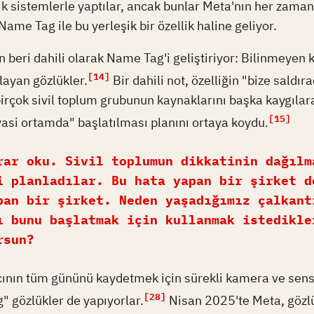
k sistemlerle yaptılar, ancak bunlar Meta'nın her zaman 
Name Tag ile bu yerleşik bir özellik haline geliyor.
 beri dahili olarak Name Tag'i geliştiriyor: Bilinmeyen k
[14]
layan gözlükler.
Bir dahili not, özelliğin "bize saldır
irçok sivil toplum grubunun kaynaklarını başka kaygılar
[15]
yasi ortamda" başlatılması planını ortaya koydu.
rar oku. Sivil toplumun dikkatinin dağılm
i planladılar. Bu hata yapan bir şirket d
pan bir şirket. Neden yaşadığımız çalkant
ı bunu başlatmak için kullanmak istedikle
rsun?
cının tüm gününü kaydetmek için sürekli kamera ve sensö
[28]
" gözlükler de yapıyorlar.
Nisan 2025'te Meta, gözlük