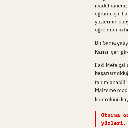
ibadethanenize
eğitimi için h
yüzlerinin dün
öğrenmenin hiç
Bir Sama çalış
Karısı içeri gi
Eski Meta çalı
başarısız oldu
tanımlanabilir 
Malzeme modell
kontrolünü ka
Oturma o
yüzleri.