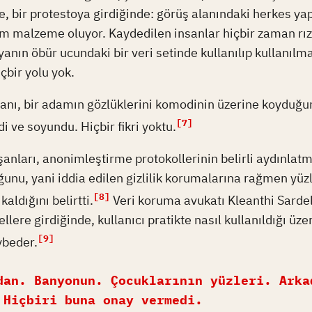
, bir protestoya girdiğinde: görüş alanındaki herkes ya
am malzeme oluyor. Kaydedilen insanlar hiçbir zaman rı
yanın öbür ucundaki bir veri setinde kullanılıp kullanılm
bir yolu yok.
anı, bir adamın gözlüklerini komodinin üzerine koyduğun
[7]
rdi ve soyundu. Hiçbir fikri yoktu.
şanları, anonimleştirme protokollerinin belirli aydınlat
ğunu, yani iddia edilen gizlilik korumalarına rağmen yüz
[8]
kaldığını belirtti.
Veri koruma avukatı Kleanthi Sardeli
ere girdiğinde, kullanıcı pratikte nasıl kullanıldığı üze
[9]
ybeder.
dan. Banyonun. Çocuklarının yüzleri. Arka
 Hiçbiri buna onay vermedi.