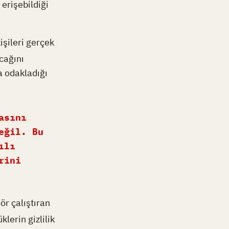
erişebildiği
işileri gerçek
acağını
a odakladığı
asını
eğil. Bu
ılı
rini
r çalıştıran
lerin gizlilik