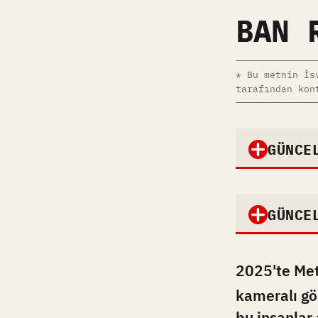
BAN 
* Bu metnin İs
tarafından kon
GÜNCE
GÜNCE
2025'te Met
kameralı göz
bu insanlar 