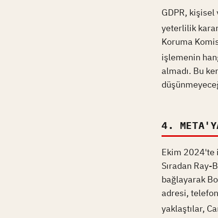
GDPR, kişisel 
yeterlilik kara
Koruma Komisyo
işlemenin hang
almadı. Bu ken
düşünmeyeceğ
4. META'Y
Ekim 2024'te i
Sıradan Ray-Ba
bağlayarak Bos
adresi, telefo
yaklaştılar, Ca