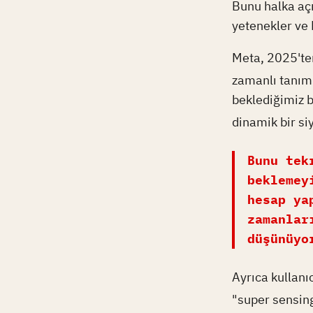
Bunu halka açı
yetenekler ve 
Meta, 2025'ten
zamanlı tanım
beklediğimiz b
dinamik bir si
Bunu tek
beklemey
hesap ya
zamanlar
düşünüyo
Ayrıca kullanı
"super sensing