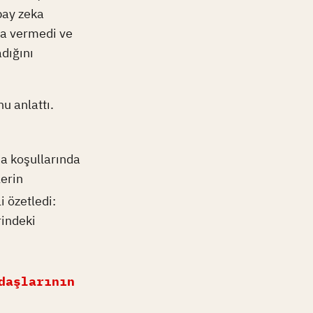
pay zeka
za vermedi ve
adığını
u anlattı.
ma koşullarında
lerin
 özetledi:
rindeki
daşlarının