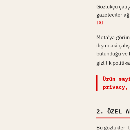
Gözlükçü çalış
gazeteciler ağ
[5]
Meta'ya görünt
dışındaki çalı
bulunduğu ve k
gizlilik politi
Ürün say
privacy,
2. ÖZEL A
Bu gözlükleri 