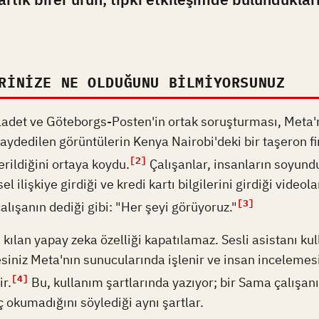
RINIZE NE OLDUĞUNU BILMIYORSUNUZ
adet ve Göteborgs-Posten'in ortak soruşturması, Meta
kaydedilen görüntülerin Kenya Nairobi'deki bir taşeron f
[2]
ildiğini ortaya koydu.
Çalışanlar, insanların soyundu
el ilişkiye girdiği ve kredi kartı bilgilerini girdiği videola
[3]
çalışanın dediği gibi: "Her şeyi görüyoruz."
lan yapay zeka özelliği kapatılamaz. Sesli asistanı kul
siniz Meta'nın sunucularında işlenir ve insan incelemes
[4]
ir.
Bu, kullanım şartlarında yazıyor; bir Sama çalışan
ç okumadığını söylediği aynı şartlar.