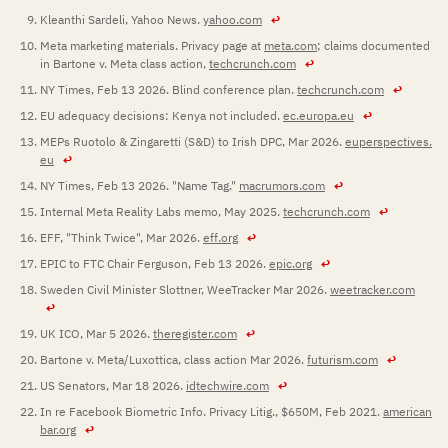
Kleanthi Sardeli, Yahoo News.
yahoo.com
↩
Meta marketing materials. Privacy page at
meta.com
; claims documented
in Bartone v. Meta class action,
techcrunch.com
↩
NY Times, Feb 13 2026. Blind conference plan.
techcrunch.com
↩
EU adequacy decisions: Kenya not included.
ec.europa.eu
↩
MEPs Ruotolo & Zingaretti (S&D) to Irish DPC, Mar 2026.
euperspectives.
eu
↩
NY Times, Feb 13 2026. "Name Tag."
macrumors.com
↩
Internal Meta Reality Labs memo, May 2025.
techcrunch.com
↩
EFF, "Think Twice", Mar 2026.
eff.org
↩
EPIC to FTC Chair Ferguson, Feb 13 2026.
epic.org
↩
Sweden Civil Minister Slottner, WeeTracker Mar 2026.
weetracker.com
↩
UK ICO, Mar 5 2026.
theregister.com
↩
Bartone v. Meta/Luxottica, class action Mar 2026.
futurism.com
↩
US Senators, Mar 18 2026.
idtechwire.com
↩
In re Facebook Biometric Info. Privacy Litig., $650M, Feb 2021.
american
bar.org
↩