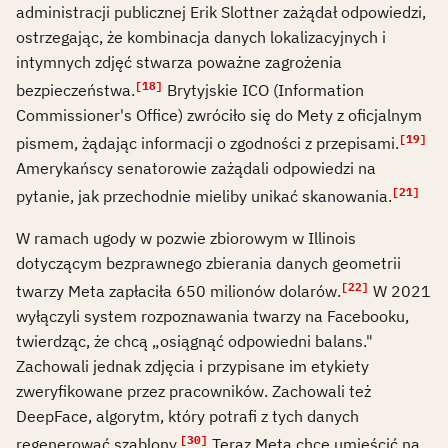
administracji publicznej Erik Slottner zażądał odpowiedzi,
ostrzegając, że kombinacja danych lokalizacyjnych i
intymnych zdjęć stwarza poważne zagrożenia
[18]
bezpieczeństwa.
Brytyjskie ICO (Information
Commissioner's Office) zwróciło się do Mety z oficjalnym
[19]
pismem, żądając informacji o zgodności z przepisami.
Amerykańscy senatorowie zażądali odpowiedzi na
[21]
pytanie, jak przechodnie mieliby unikać skanowania.
W ramach ugody w pozwie zbiorowym w Illinois
dotyczącym bezprawnego zbierania danych geometrii
[22]
twarzy Meta zapłaciła 650 milionów dolarów.
W 2021
wyłączyli system rozpoznawania twarzy na Facebooku,
twierdząc, że chcą „osiągnąć odpowiedni balans."
Zachowali jednak zdjęcia i przypisane im etykiety
zweryfikowane przez pracowników. Zachowali też
DeepFace, algorytm, który potrafi z tych danych
[30]
regenerować szablony.
Teraz Meta chce umieścić na