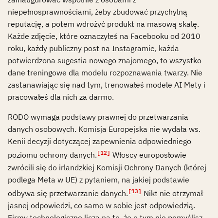
niepełnosprawnościami, żeby zbudować przychylną
reputację, a potem wdrożyć produkt na masową skalę.
Każde zdjęcie, które oznaczyłeś na Facebooku od 2010
roku, każdy publiczny post na Instagramie, każda
potwierdzona sugestia nowego znajomego, to wszystko
dane treningowe dla modelu rozpoznawania twarzy. Nie
zastanawiając się nad tym, trenowałeś modele AI Mety i
pracowałeś dla nich za darmo.
RODO wymaga podstawy prawnej do przetwarzania
danych osobowych. Komisja Europejska nie wydała ws.
Kenii decyzji dotyczącej zapewnienia odpowiedniego
[12]
poziomu ochrony danych.
Włoscy europosłowie
zwrócili się do irlandzkiej Komisji Ochrony Danych (której
podlega Meta w UE) z pytaniem, na jakiej podstawie
[13]
odbywa się przetwarzanie danych.
Nikt nie otrzymał
jasnej odpowiedzi, co samo w sobie jest odpowiedzią.
Firmy technologiczne liczą na to, że o tym nie pomyślisz.