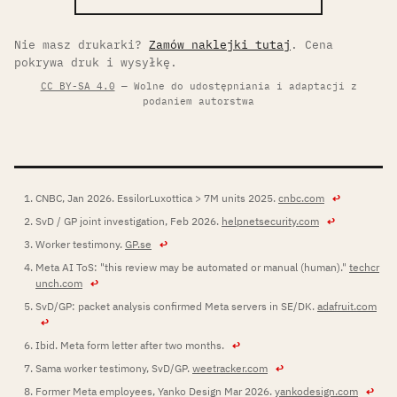
Nie masz drukarki?
Zamów naklejki tutaj
. Cena
pokrywa druk i wysyłkę.
CC BY-SA 4.0
— Wolne do udostępniania i adaptacji z
podaniem autorstwa
CNBC, Jan 2026. EssilorLuxottica > 7M units 2025.
cnbc.com
↩
SvD / GP joint investigation, Feb 2026.
helpnetsecurity.com
↩
Worker testimony.
GP.se
↩
Meta AI ToS: "this review may be automated or manual (human)."
techcr
unch.com
↩
SvD/GP: packet analysis confirmed Meta servers in SE/DK.
adafruit.com
↩
Ibid. Meta form letter after two months.
↩
Sama worker testimony, SvD/GP.
weetracker.com
↩
Former Meta employees, Yanko Design Mar 2026.
yankodesign.com
↩