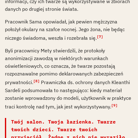
informacji, czy ich twarze są wykorzystywane w zbiorach
danych po drugiej stronie świata.
Pracownik Sama opowiadał, jak pewien mężczyzna
położył okulary na szafce nocnej. Jego żona, nie będąc
[7]
niczego świadoma, weszła i rozebrała się.
Byli pracownicy Mety stwierdzili, że protokoły
anonimizacji zawodzą w niektórych warunkach
oświetleniowych, co oznacza, że twarze pozostają
rozpoznawalne pomimo deklarowanych zabezpieczeń
[8]
prywatności.
Prawniczka ds. ochrony danych Kleanthi
Sardeli podsumowała to następująco: kiedy materiał
zostanie wprowadzony do modeli, użytkownik w praktyce
[9]
traci kontrolę nad tym, jak jest wykorzystywany.
Twój salon. Twoja łazienka. Twarze
twoich dzieci. Twarze twoich
przyjaciół. Żadne z nich nie wyraziło