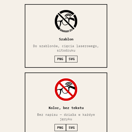
Szablon
Do szablonów, cięcia laserowego,
sitodruku
PNG
SVG
Kolor, bez tekstu
Bez napisu — działa w każdym
języku
PNG
SVG