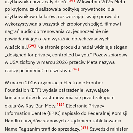
[28]
użytkownika przez cały dzień.
W kwietniu 2025 Meta
po kryjomu zaktualizowała politykę prywatności dla
użytkowników okularów, rozszerzając swoje prawo do
wykorzystywania wszystkich zrobionych zdjęć, filmów i
nagrań audio do trenowania AI, jednocześnie nie
powiadamiając o tym wyraźnie dotychczasowych
[29]
właścicieli.
Na stronie produktu nadal widnieje slogan
„designed for privacy, controlled by you." Pozew zbiorowy
w USA złożony w marcu 2026 przeciw Meta nazywa
[20]
rzeczy po imieniu: to oszustwo.
W marcu 2026 organizacja Electronic Frontier
Foundation (EFF) wydała ostrzeżenie, wzywające
konsumentów do zastanowienia się przed zakupem
[16]
okularów Ray-Ban Mety.
Electronic Privacy
Information Centre (EPIC) napisało do Federalnej Komisji
Handlu i urzędów stanowych z żądaniem zablokowania
[17]
Name Tag zanim trafi do sprzedaży.
Szwedzki minister