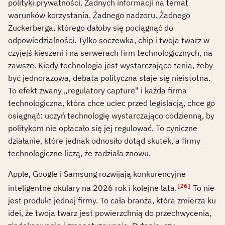
polityki prywatności. Żadnych informacji na temat
warunków korzystania. Żadnego nadzoru. Żadnego
Zuckerberga, którego dałoby się pociągnąć do
odpowiedzialności. Tylko soczewka, chip i twoja twarz w
czyjejś kieszeni i na serwerach firm technologicznych, na
zawsze. Kiedy technologia jest wystarczająco tania, żeby
być jednorazowa, debata polityczna staje się nieistotna.
To efekt zwany „regulatory capture" i każda firma
technologiczna, która chce uciec przed legislacją, chce go
osiągnąć: uczyń technologię wystarczająco codzienną, by
politykom nie opłacało się jej regulować. To cyniczne
działanie, które jednak odnosiło dotąd skutek, a firmy
technologiczne liczą, że zadziała znowu.
Apple, Google i Samsung rozwijają konkurencyjne
[26]
inteligentne okulary na 2026 rok i kolejne lata.
To nie
jest produkt jednej firmy. To cała branża, która zmierza ku
idei, że twoja twarz jest powierzchnią do przechwycenia,