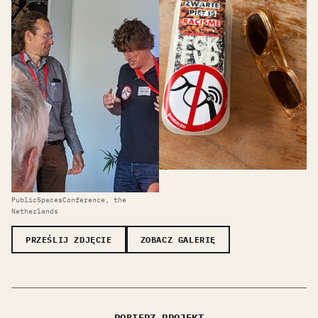
PublicSpacesConference, the
Netherlands
PRZEŚLIJ ZDJĘCIE
ZOBACZ GALERIĘ
POBIERZ PROJEKT