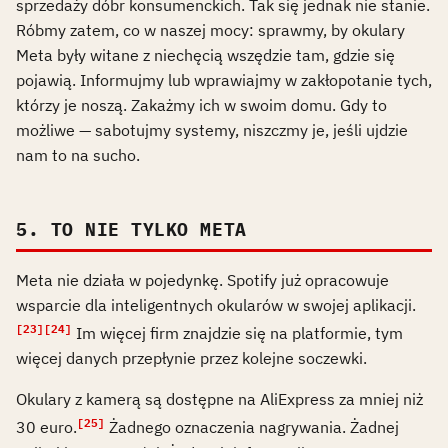
sprzedaży dóbr konsumenckich. Tak się jednak nie stanie.
Róbmy zatem, co w naszej mocy: sprawmy, by okulary
Meta były witane z niechęcią wszędzie tam, gdzie się
pojawią. Informujmy lub wprawiajmy w zakłopotanie tych,
którzy je noszą. Zakażmy ich w swoim domu. Gdy to
możliwe — sabotujmy systemy, niszczmy je, jeśli ujdzie
nam to na sucho.
5. TO NIE TYLKO META
Meta nie działa w pojedynkę. Spotify już opracowuje
wsparcie dla inteligentnych okularów w swojej aplikacji.
[23]
[24]
Im więcej firm znajdzie się na platformie, tym
więcej danych przepłynie przez kolejne soczewki.
Okulary z kamerą są dostępne na AliExpress za mniej niż
[25]
30 euro.
Żadnego oznaczenia nagrywania. Żadnej