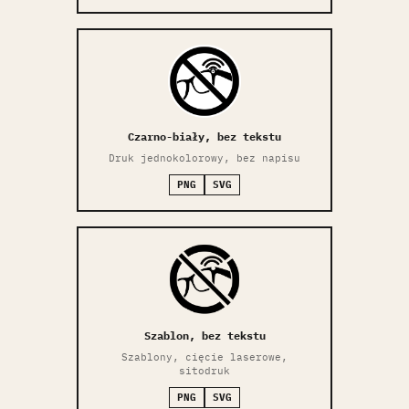
Czarno-biały, bez tekstu
Druk jednokolorowy, bez napisu
PNG
SVG
Szablon, bez tekstu
Szablony, cięcie laserowe,
sitodruk
PNG
SVG