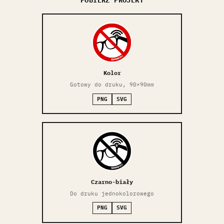
Kolor
Gotowy do druku, 90×90mm
PNG
SVG
Czarno-biały
Do druku jednokolorowego
PNG
SVG