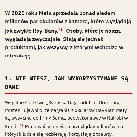
W 2025 roku Meta sprzedała ponad siedem
milionów par okularów z kamerą, które wyglądają
jak zwykłe Ray-Bany.
Osoby, które je noszą,
[1]
wyglądają zwyczajnie. Stają się jednak
produktami, jak wszyscy, z którymi wchodzą w
interakcję.
1. NIE WIESZ, JAK WYKORZYSTYWANE SĄ
DANE
Wspólne śledztwo „Svenska Dagbladet" i „Göteborgs-
Posten" ujawniło, że nagrania z okularów Ray-Ban Mety
są wysyłane do firmy Sama, podwykonawcy w Nairobi w
[2]
Kenii.
Pracownicy mówią o przeglądaniu filmów, na
których ludzie się rozbierają, korzystają z toalety,