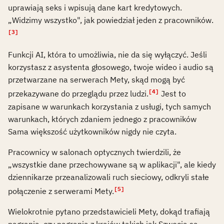
uprawiają seks i wpisują dane kart kredytowych.
„Widzimy wszystko", jak powiedział jeden z pracowników.
[3]
Funkcji AI, która to umożliwia, nie da się wyłączyć. Jeśli
korzystasz z asystenta głosowego, twoje wideo i audio są
przetwarzane na serwerach Mety, skąd mogą być
[4]
przekazywane do przeglądu przez ludzi.
Jest to
zapisane w warunkach korzystania z usługi, tych samych
warunkach, których zdaniem jednego z pracowników
Sama większość użytkowników nigdy nie czyta.
Pracownicy w salonach optycznych twierdzili, że
„wszystkie dane przechowywane są w aplikacji", ale kiedy
dziennikarze przeanalizowali ruch sieciowy, odkryli stałe
[5]
połączenie z serwerami Mety.
Wielokrotnie pytano przedstawicieli Mety, dokąd trafiają
nagrania, czy nagrania z krajów takich jak Szwecja są