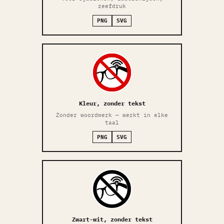
zeefdruk
PNG
SVG
Kleur, zonder tekst
Zonder woordmerk — werkt in elke
taal
PNG
SVG
Zwart-wit, zonder tekst