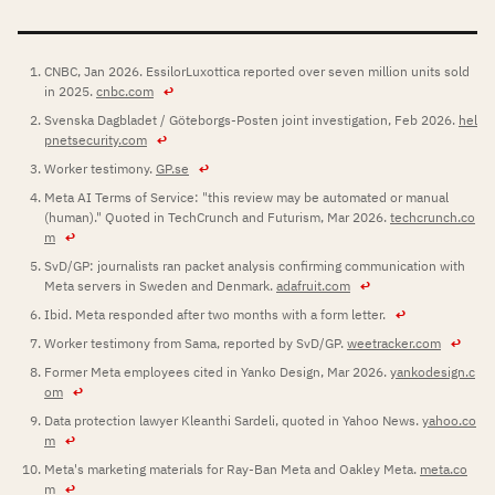
CNBC, Jan 2026. EssilorLuxottica reported over seven million units sold
in 2025.
cnbc.com
↩
Svenska Dagbladet / Göteborgs-Posten joint investigation, Feb 2026.
hel
pnetsecurity.com
↩
Worker testimony.
GP.se
↩
Meta AI Terms of Service: "this review may be automated or manual
(human)." Quoted in TechCrunch and Futurism, Mar 2026.
techcrunch.co
m
↩
SvD/GP: journalists ran packet analysis confirming communication with
Meta servers in Sweden and Denmark.
adafruit.com
↩
Ibid. Meta responded after two months with a form letter.
↩
Worker testimony from Sama, reported by SvD/GP.
weetracker.com
↩
Former Meta employees cited in Yanko Design, Mar 2026.
yankodesign.c
om
↩
Data protection lawyer Kleanthi Sardeli, quoted in Yahoo News.
yahoo.co
m
↩
Meta's marketing materials for Ray-Ban Meta and Oakley Meta.
meta.co
m
↩