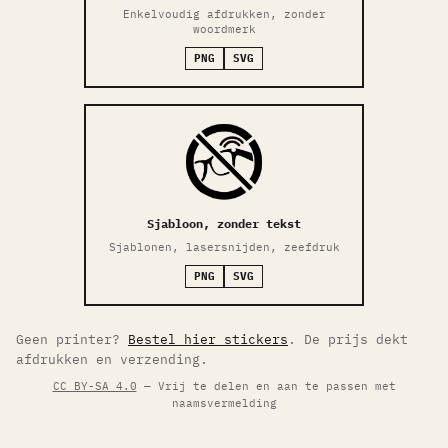
Enkelvoudig afdrukken, zonder
woordmerk
PNG
SVG
Sjabloon, zonder tekst
Sjablonen, lasersnijden, zeefdruk
PNG
SVG
Geen printer?
Bestel hier stickers
. De prijs dekt
afdrukken en verzending.
CC BY-SA 4.0
— Vrij te delen en aan te passen met
naamsvermelding