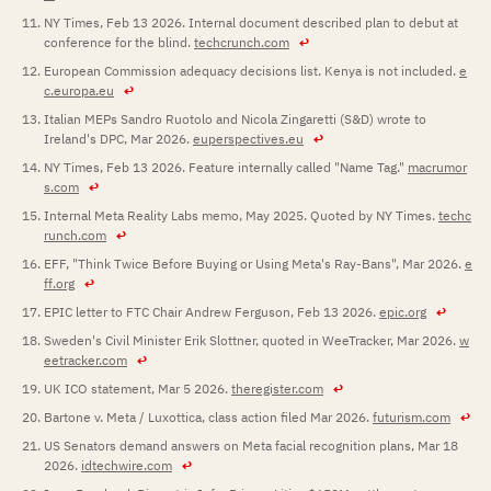
NY Times, Feb 13 2026. Internal document described plan to debut at
conference for the blind.
techcrunch.com
↩
European Commission adequacy decisions list. Kenya is not included.
e
c.europa.eu
↩
Italian MEPs Sandro Ruotolo and Nicola Zingaretti (S&D) wrote to
Ireland's DPC, Mar 2026.
euperspectives.eu
↩
NY Times, Feb 13 2026. Feature internally called "Name Tag."
macrumor
s.com
↩
Internal Meta Reality Labs memo, May 2025. Quoted by NY Times.
techc
runch.com
↩
EFF, "Think Twice Before Buying or Using Meta's Ray-Bans", Mar 2026.
e
ff.org
↩
EPIC letter to FTC Chair Andrew Ferguson, Feb 13 2026.
epic.org
↩
Sweden's Civil Minister Erik Slottner, quoted in WeeTracker, Mar 2026.
w
eetracker.com
↩
UK ICO statement, Mar 5 2026.
theregister.com
↩
Bartone v. Meta / Luxottica, class action filed Mar 2026.
futurism.com
↩
US Senators demand answers on Meta facial recognition plans, Mar 18
2026.
idtechwire.com
↩