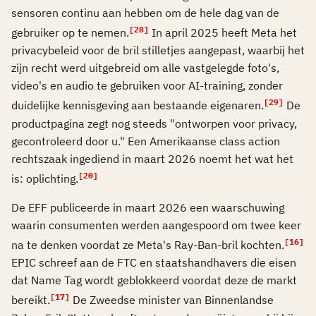
sensoren continu aan hebben om de hele dag van de
[28]
gebruiker op te nemen.
In april 2025 heeft Meta het
privacybeleid voor de bril stilletjes aangepast, waarbij het
zijn recht werd uitgebreid om alle vastgelegde foto's,
video's en audio te gebruiken voor AI-training, zonder
[29]
duidelijke kennisgeving aan bestaande eigenaren.
De
productpagina zegt nog steeds "ontworpen voor privacy,
gecontroleerd door u." Een Amerikaanse class action
rechtszaak ingediend in maart 2026 noemt het wat het
[20]
is: oplichting.
De EFF publiceerde in maart 2026 een waarschuwing
waarin consumenten werden aangespoord om twee keer
[16]
na te denken voordat ze Meta's Ray-Ban-bril kochten.
EPIC schreef aan de FTC en staatshandhavers die eisen
dat Name Tag wordt geblokkeerd voordat deze de markt
[17]
bereikt.
De Zweedse minister van Binnenlandse