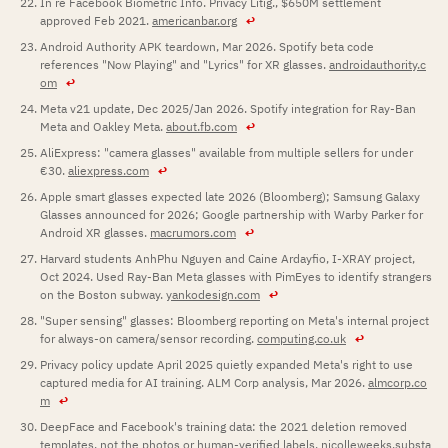
In re Facebook Biometric Info. Privacy Litig., $650M settlement
approved Feb 2021.
americanbar.org
↩
Android Authority APK teardown, Mar 2026. Spotify beta code
references "Now Playing" and "Lyrics" for XR glasses.
androidauthority.c
om
↩
Meta v21 update, Dec 2025/Jan 2026. Spotify integration for Ray-Ban
Meta and Oakley Meta.
about.fb.com
↩
AliExpress: "camera glasses" available from multiple sellers for under
€30.
aliexpress.com
↩
Apple smart glasses expected late 2026 (Bloomberg); Samsung Galaxy
Glasses announced for 2026; Google partnership with Warby Parker for
Android XR glasses.
macrumors.com
↩
Harvard students AnhPhu Nguyen and Caine Ardayfio, I-XRAY project,
Oct 2024. Used Ray-Ban Meta glasses with PimEyes to identify strangers
on the Boston subway.
yankodesign.com
↩
"Super sensing" glasses: Bloomberg reporting on Meta's internal project
for always-on camera/sensor recording.
computing.co.uk
↩
Privacy policy update April 2025 quietly expanded Meta's right to use
captured media for AI training. ALM Corp analysis, Mar 2026.
almcorp.co
m
↩
DeepFace and Facebook's training data: the 2021 deletion removed
templates, not the photos or human-verified labels.
nicolleweeks.substa