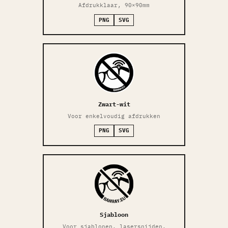
Afdrukklaar, 90×90mm
PNG
SVG
Zwart-wit
Voor enkelvoudig afdrukken
PNG
SVG
Sjabloon
Voor sjablonen, lasersnijden,