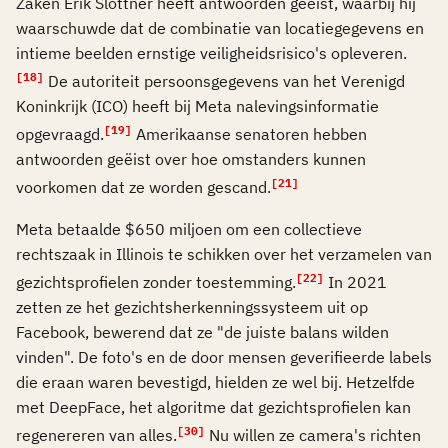
Zaken Erik Slottner heeft antwoorden geëist, waarbij hij
waarschuwde dat de combinatie van locatiegegevens en
intieme beelden ernstige veiligheidsrisico's opleveren.
[18]
De autoriteit persoonsgegevens van het Verenigd
Koninkrijk (ICO) heeft bij Meta nalevingsinformatie
[19]
opgevraagd.
Amerikaanse senatoren hebben
antwoorden geëist over hoe omstanders kunnen
[21]
voorkomen dat ze worden gescand.
Meta betaalde $650 miljoen om een collectieve
rechtszaak in Illinois te schikken over het verzamelen van
[22]
gezichtsprofielen zonder toestemming.
In 2021
zetten ze het gezichtsherkenningssysteem uit op
Facebook, bewerend dat ze "de juiste balans wilden
vinden". De foto's en de door mensen geverifieerde labels
die eraan waren bevestigd, hielden ze wel bij. Hetzelfde
met DeepFace, het algoritme dat gezichtsprofielen kan
[30]
regenereren van alles.
Nu willen ze camera's richten