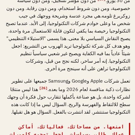
من 30 يورو.
من دون مؤشر تسجيل، ومن دون سياسة
خصوصية، ومن دون شروط استخدام، ومن دون رقابة. ومن دون
زوكربرغ تلومه.هي مجرد عدسة وشريحة ووجهك في جيب
شخص ما وعلى خوادم شركات التكنولوجيا، إلى الأبد. عندما تصبح
التكنولوجيا رخيصة بما يكفي لتكون قابلة للاستعمال مرة واحدة،
يصبح النقاش السياسي بلا معنى. هذا يسمى "الاستيلاء التنظيمي"
وهو هدف كل شركة تكنولوجيا تريد الهروب من التشريع: اجعل
شيئاً عادياً بما فيه الكفاية ويصبح غير شعبي سياسياً تنظيم
التكنولوجيا. إنه أمر ساخر، لكنه نجح من قبل، وشركات
التكنولوجيا تراهن على أنه سينجح مرة أخرى.
تعمل شركات Apple وGoogle وSamsung جميعها على تطوير
[26]
نظارات ذكية منافسة لعام 2026 وما بعده.
هذا ليس منتجًا
لشركة واحدة، بل هو صناعة بأكملها تتقارب حول فكرة أن وجهك
سطح للالتقاط والفهرسة والربح. السؤال ليس ما إذا كانت هذه
التكنولوجيا ستنتشر. لقد انتشرت بالفعل. السؤال هو هل تقبلها.
امنعها. من مساحاتك، فعالياتك، أماكن
عملك. طالب بسياسات. اجعل توجيه كاميرات