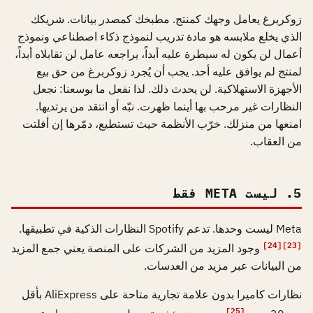
زوكربرغ يعامل وجهك كمنتج. مطبخك كمصدر بيانات. شريكك
الذي يخلع ملابسه هو مادة تدريب لنموذج ذكاء اصطناعي ونموذج
أعمال لن يكون له سيطرة عليه أبداً، يراجعه عامل لن تقابلاه أبداً،
لمنتج لم يوافق عليه أحد. يجب أن يُجرد زوكربرغ من حق بيع
الأجهزة الاستهلاكية. لن يحدث ذلك. لذا نفعل ما بوسعنا: نجعل
النظارات غير مرحب بها أينما ظهرت. نبّه أو انتقد من يرتديها.
امنعها من منزلك. خرّب الأنظمة حيث تستطيع، دمّرها إن أفلتت
من العقاب.
5. ليست META فقط
Meta ليست وحدها. تدعم Spotify النظارات الذكية في تطبيقها.
[24]
[23]
وجود المزيد من الشركات على المنصة يعني جمع المزيد
من البيانات عبر مزيد من العدسات.
نظارات كاميرا بدون علامة تجارية متاحة على AliExpress بأقل
[25]