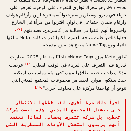
PimEyes، وهو محرك تجاري للتعرف على الوجوه، تعرفوا على
غرباء في مترو بوسطن واسترجعوا أسماء وعناوين وأرقام هواتف
وأرقام ضمان اجتماعي في ثوانٍ. اقتربوا من امرأة في الشارع،
[27]
وأخبروها أنهم التقوا في فعالية في كامبريدج، فصدقتهم.
فعلوا ذلك بأنظمة متاحة للعموم، لكنها قدرات كانت Meta تملكها
دائماً، ومع Name Tag يصبح هذا ميزة مدمجة.
تُطوّر Meta ميزة «Name Tag» داخليًا منذ عام 2025: نظارات
[14]
قادرة على التعرف على الغرباء في الوقت الفعلي.
عرضت
مذكرة داخلية خطة إطلاق الميزة "في بيئة سياسية ديناميكية
حيث ستكون موارد العديد من مجموعات المجتمع المدني التي
[15]
نتوقع أن تهاجمنا مركزة على مخاوف أخرى."
اقرأ ذلك مرة أخرى. لقد خططوا للانتظار
حتى ينشغل المجتمع المدني. هذه ليست شركة
تخطئ، بل شركة تتصرف بحساب. لماذا تعتقد
أنهم يريدون استغلال الأوقات المضطربة التي