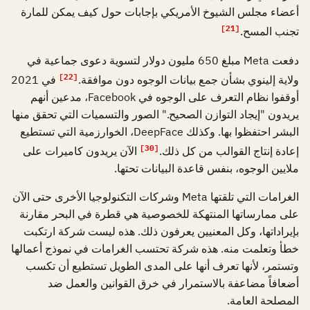
أعضاء مجلس الشيوخ الأمريكي بإجابات حول كيف يمكن للمارة
[21]
تجنب المسح.
دفعت Meta مبلغ 650 مليون دولار لتسوية دعوى جماعية في
[22]
ولاية إلينوي بشأن جمع بيانات الوجوه دون موافقة.
في 2021
أوقفوا نظام التعرف على الوجوه في Facebook، مدعين أنهم
يريدون "إيجاد التوازن الصحيح." الصور والتسميات التي تحقق منها
البشر احتفظوا بها. وكذلك DeepFace، الخوارزمية التي تستطيع
[30]
إعادة إنتاج القوالب من كل ذلك.
الآن يريدون كاميرات على
ملايين الوجوه، بنفس قاعدة البيانات تحتها.
الغرامات التي تلقتها Meta وشركات التكنولوجيا الأخرى حتى الآن
على ممارساتها المنتهكة للخصوصية هي قطرة في البحر مقارنة
بإيراداتها، وكل المعنيين يعرفون ذلك. هذه ليست شركة ارتكبت
خطأ وتعلمت منه. هذه شركة تحتسب الغرامات في نموذج أعمالها
وتستمر، لأنها تعرف أنها على المدى الطويل تستطيع أن تكسب
أضعافاً مضاعفة بالاستمرار في خرق القوانين والعمل ضد
المصلحة العامة.