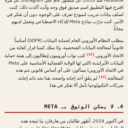
Facebook منذ 2010، كل منشور عام على Instagram، كل مرة
اقترح فيها التطبيق اسم صديق فوق وجه وأنت أكدت ذلك: كنت
تُصنّف بيانات تدريب لنموذج تعرف على الوجوه. دون أن تفكر في
الأمر، كنت تدرّب نماذج Meta للذكاء الاصطناعي وتعمل لديهم
مجاناً.
يتطلب النظام الأوروبي العام لحماية البيانات (GDPR) أساساً
قانونياً لمعالجة البيانات الشخصية. ولا تملك كينيا قرار كفاية من
[12]
الاتحاد الأوروبي.
كتب نواب أوروبيون إيطاليون إلى هيئة حماية
البيانات الأيرلندية (التي لها الولاية القضائية الأساسية على Meta
في الاتحاد الأوروبي) يسألون على أي أساس قانوني تتم هذه
[13]
المعالجة.
لم يتلقَ أحد إجابة واضحة. هذا بحد ذاته إجابة.
شركات التكنولوجيا تأمل ألا تفكر في هذا.
4. لا يمكن الوثوق بـ META
في أكتوبر 2024، أظهر طالبان من هارفارد ما تتيحه هذه
النظارات. باستخدام نظارات Ray-Ban Meta عادية متصلة بـ