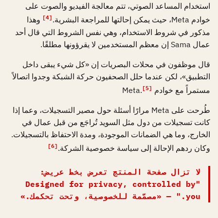
استخدام المساعد الصوتي، تتم معالجة الفيديو والصوت على
[4]
خوادم Meta، حيث يمكن إحالتها للمراجعة البشرية.
وهذا
مذكور في شروط الاستخدام، وهي نفس الشروط التي قال أحد
عمال Sama إن معظم المستخدمين لا يقرؤونها مطلقًا.
قال موظفون في محلات البصريات إن «كل شيء يبقى داخل
التطبيق»، لكن عندما حلل الصحفيون حركة الشبكة وجدوا اتصالاً
[5]
مستمراً مع خوادم Meta.
طُرحت على Meta مرارًا أسئلة حول مصير التسجيلات، وعما إذا
كانت تسجيلات من دول مثل السويد تُراجَع من قبل عمال في
الخارج، وما هي الضمانات الموجودة، ومدة الاحتفاظ بالتسجيلات.
[6]
وكان ردهم الإحالة إلى سياسة خصوصية الشركة.
لا تزال صفحة المنتج تعرض بخط عريض:
"Designed for privacy, controlled by
you." — «مصمَّمة للخصوصية، وتحت تحكمك.»