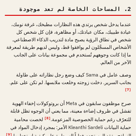
2. المساحات الخاصة لم تعد موجودة
عندما يدخل شخص يرتدي هذه النظارات مطبخك، غرفة نومك،
عيادة طبيبك، مكان عبادتك، أو مظاهرة، فإن كل شخص كل
شخص في نطاق الرؤية يصبح مادة لتدريب الذكاء الاصطناعي.
الأشخاص المسجَّلون لم يوافقوا قط، وليس لديهم طريقة لمعرفة
ما إذا كانت وجوههم تُستخدم في مجموعة بيانات على الجانب
الآخر من العالم.
وصف عامل في Sama كيف وضع رجل نظاراته على طاولة
بجانب السرير. دخلت زوجته وخلعت ملابسها. لم تكن على علم.
[7]
صرح موظفون سابقون في Meta أن بروتوكولات إخفاء الهوية
تفشل في ظروف إضاءة معينة، مما يعني أن الوجوه تظل قابلة
[8]
للتعرّف رغم حماية الخصوصية المزعومة.
لخصت محامية
حماية البيانات Kleanthi Sardeli الأمر: بمجرد إدخال المواد في
[9]
النماذج، يفقد المستخدم فعلياً السيطرة على كيفية استخدامها.