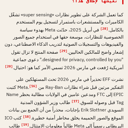
نعيشها لإطلاق هذا؟
كما تعمل الشركة على تطوير نظارات «super sensing» تشغّل
الكاميرات والمستشعرات باستمرار لتسجيل يوم المستخدم
[28]
بالكامل.
في أبريل 2025، حدّثت Meta بهدوء سياسة
الخصوصية للنظارات، موسعة حقها في استخدام جميع الصور
والفيديوهات والتسجيلات الصوتية لتدريب الذكاء الاصطناعي، دون
[29]
إشعار واضح للمالكين الحاليين.
صفحة المنتج لا تزال تقول
"designed for privacy, controlled by you." دعوى جماعية
[20]
أمريكية رُفعت في مارس 2026 تسمي الأمر كما هو: احتيال.
نشرت EFF تحذيراً في مارس 2026 تحث المستهلكين على
[16]
التفكير مرتين قبل شراء نظارات Ray-Ban من Meta.
كتبت
EPIC إلى FTC ومدعين عامين في الولايات مطالبة بحظر Name
[17]
Tag قبل وصوله للسوق.
طالب وزير الشؤون المدنية
السويدي Erik Slottner بإجابات، محذراً من أن الجمع بين بيانات
[18]
الموقع والصور الحميمة يخلق مخاطر أمنية خطيرة.
كتب ICO
[19]
البريطاني رسمياً إلى Meta طالباً معلومات الامتثال.
طالب