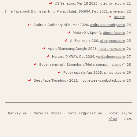
↩
US Senators, Mar 18 2026.
idtechwire.com
In re Facebook Biometric Info. Privacy Litig., $650M, Feb 2021.
american
↩
bar.org
↩
Android Authority APK, Mar 2026.
androidauthority.com
↩
Meta v21, Spotify.
about.fb.com
↩
AliExpress < €30.
aliexpress.com
↩
Apple/Samsung/Google 2026.
macrumors.com
↩
Harvard I-XRAY, Oct 2024.
yankodesign.com
↩
computing.co.uk
"Super sensing": Bloomberg/Meta.
↩
Policy update Apr 2025.
almcorp.com
↩
DeepFace/Facebook 2021.
nicolleweeks.substack.com
BanRay.eu · Mateusz Pożar ·
mateusz@pozar.se
·
pozar.se/me
·
blog
· 2026