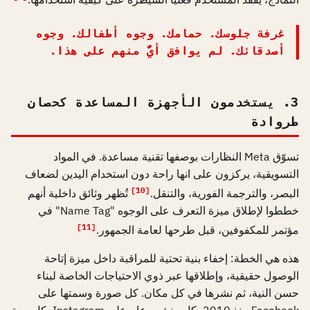
غرفة جلوسك. حمامك. وجوه أطفالك. وجوه
أصدقائك. لم يوافق أيٌّ منهم على هذا.
3. يستخدمون الأجهزة المساعدة كحصان
طروادة
تسوّق Meta النظارات بوصفها تقنية مساعدة. في المواد
التسويقية، يركزون على انها راحة دون استخدام اليدين لضعاف
[10]
البصر، والترجمة الفورية، والتنقل.
تُظهر وثائق داخلية أنهم
خططوا لإطلاق ميزة التعرف على الوجوه "Name Tag" في
[11]
مؤتمر للمكفوفين، قبل طرحها لعامة الجمهور.
هذه هي الخطة: إخفاء بنية تحتية للمراقبة داخل ميزة إتاحة
الوصول حقيقية، وإطلاقها عبر ذوي الاحتياجات الخاصة لبناء
حسن النية، ثم نشرها في كل مكان. كل صورة وسمتها على