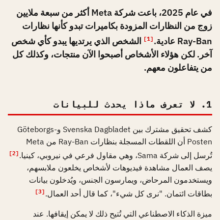
في عام 2025، باعت شركة Meta أكثر من سبعة ملايين
زوج من النظارات المزودة بكاميرات تبدو كأنها نظارات
Ray-Ban عادية.
الشخص الذي يرتديها يبدو كأي شخص
[1]
آخر. لكن هؤلاء الأشخاص أصبحوا الآن منتجات، وكذلك كل
من يتفاعلون معهم.
1. لا تعرف ماذا يحدث للبيانات
كشف تحقيق مشترك بين Svenska Dagbladet وGöteborgs-
Posten أن اللقطات المسجلة بنظارات Ray-Ban من Meta
[2]
تُرسل إلى شركة Sama، وهي مقاول فرعي في نيروبي، كينيا.
يصف العمال مشاهدة فيديوهات لأشخاص يخلعون ملابسهم،
ويستخدمون المرحاض، ويمارسون الجنس، ويُدخلون بيانات
[3]
بطاقات ائتمان. "نرى كل شيء"، كما قال أحد العمال.
ميزة الذكاء الاصطناعي التي تُتيح ذلك لا يمكن إيقافها. عند