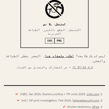
استنسل، بلا نص
الاستنسل، القطع بالليزر، الطباعة
الحريرية
SVG
PNG
ليس لديك طابعة؟
اطلب ملصقات هنا
. السعر يغطي الطباعة
والشحن.
CC BY-SA 4.0
— حر للمشاركة والتعديل مع الإسناد
↩
CNBC, Jan 2026. EssilorLuxottica > 7M units 2025.
cnbc.com
↩
SvD / GP joint investigation, Feb 2026.
helpnetsecurity.com
↩
Worker testimony.
GP.se