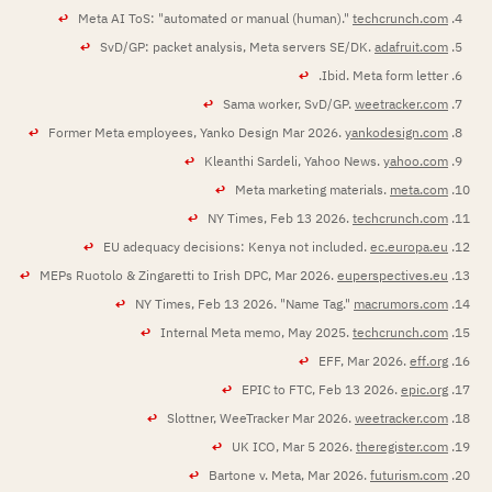
↩
Meta AI ToS: "automated or manual (human)."
techcrunch.com
↩
SvD/GP: packet analysis, Meta servers SE/DK.
adafruit.com
↩
Ibid. Meta form letter.
↩
Sama worker, SvD/GP.
weetracker.com
↩
Former Meta employees, Yanko Design Mar 2026.
yankodesign.com
↩
Kleanthi Sardeli, Yahoo News.
yahoo.com
↩
Meta marketing materials.
meta.com
↩
NY Times, Feb 13 2026.
techcrunch.com
↩
EU adequacy decisions: Kenya not included.
ec.europa.eu
↩
MEPs Ruotolo & Zingaretti to Irish DPC, Mar 2026.
euperspectives.eu
↩
NY Times, Feb 13 2026. "Name Tag."
macrumors.com
↩
Internal Meta memo, May 2025.
techcrunch.com
↩
EFF, Mar 2026.
eff.org
↩
EPIC to FTC, Feb 13 2026.
epic.org
↩
Slottner, WeeTracker Mar 2026.
weetracker.com
↩
UK ICO, Mar 5 2026.
theregister.com
↩
Bartone v. Meta, Mar 2026.
futurism.com